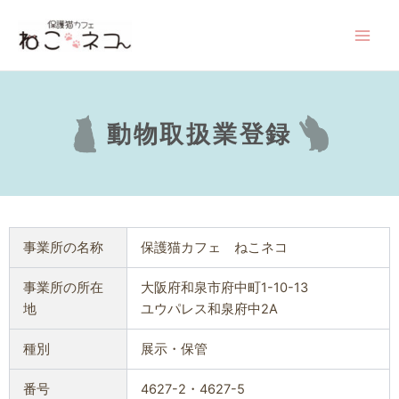
内
Main
容
Men
を
ス
キ
ッ
動物取扱業登録
プ
事業所の名称
保護猫カフェ ねこネコ
事業所の所在
大阪府和泉市府中町1-10-13
地
ユウパレス和泉府中2A
種別
展示・保管
番号
4627-2・4627-5